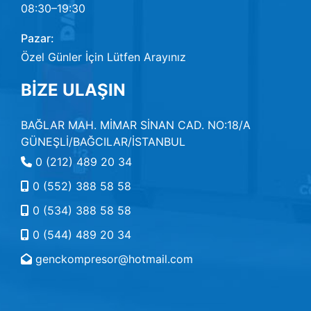
08:30–19:30
Pazar:
Özel Günler İçin Lütfen Arayınız
BİZE ULAŞIN
BAĞLAR MAH. MİMAR SİNAN CAD. NO:18/A
GÜNEŞLİ/BAĞCILAR/İSTANBUL
0 (212) 489 20 34
0 (552) 388 58 58
0 (534) 388 58 58
0 (544) 489 20 34
genckompresor@hotmail.com