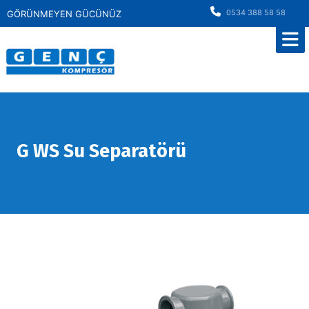
0534 388 58 58
GÖRÜNMEYEN GÜCÜNÜZ
G WS Su Separatörü