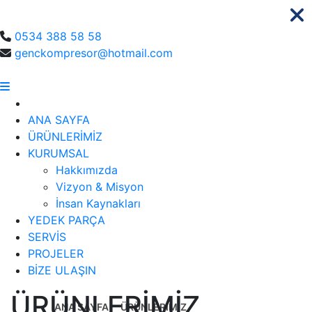
GÖRÜNMEYEN GÜCÜNÜZ
0534 388 58 58
genckompresor@hotmail.com
ANA SAYFA
ÜRÜNLERİMİZ
KURUMSAL
Hakkımızda
Vizyon & Misyon
İnsan Kaynakları
YEDEK PARÇA
SERVİS
PROJELER
BİZE ULAŞIN
ÜRÜNLERİMİZ
ANA SAYFA
ÜRÜNLERİMİZ