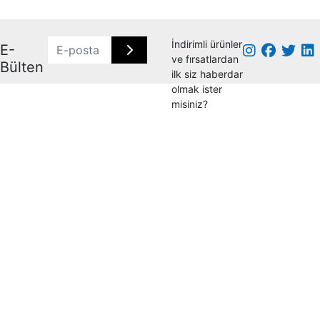
İndirimli ürünler
E-
ve fırsatlardan
Bülten
ilk siz haberdar
olmak ister
misiniz?
HAKKIMIZDA
Dalgakıran Yetkili Servisi Orjinal Yedek Parça
İstanbul Avrupa Bölge Bayi ve Servis
HIZLI MENÜ
Hakkımızda