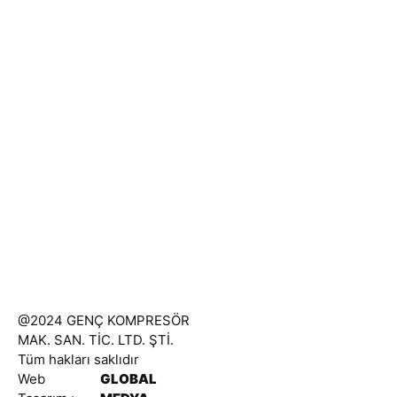
BAĞLAR MAH. MİMAR SİNAN CAD. NO:18/A
GÜNEŞLİ/BAĞCILAR/İSTANBUL
0 (212) 489 20 34
0 (552) 388 58 58
0 (534) 388 58 58
0 (544) 489 20 34
genckompresor@hotmail.com
@2024 GENÇ KOMPRESÖR
MAK. SAN. TİC. LTD. ŞTİ.
Tüm hakları saklıdır
Web
GLOBAL